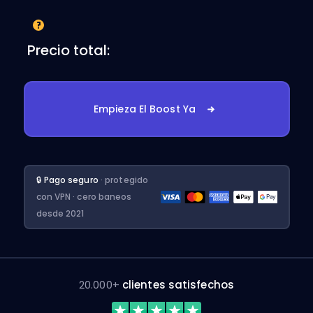
Precio total:
Empieza El Boost Ya
🔒 Pago seguro
· protegido
con VPN · cero baneos
desde 2021
20.000+
clientes satisfechos