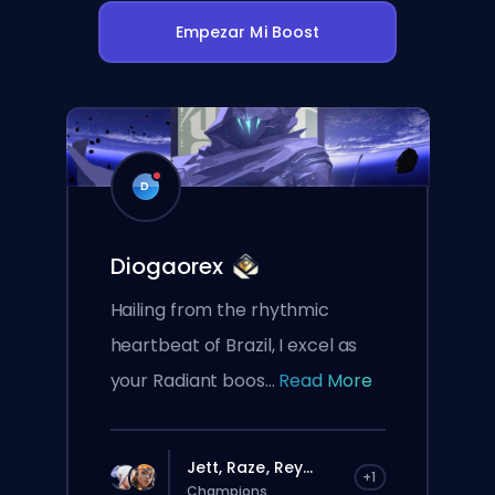
Empezar Mi Boost
D
Diogaorex
Hailing from the rhythmic
heartbeat of Brazil, I excel as
your Radiant boos...
Read More
Jett, Raze, Rey...
+1
Champions