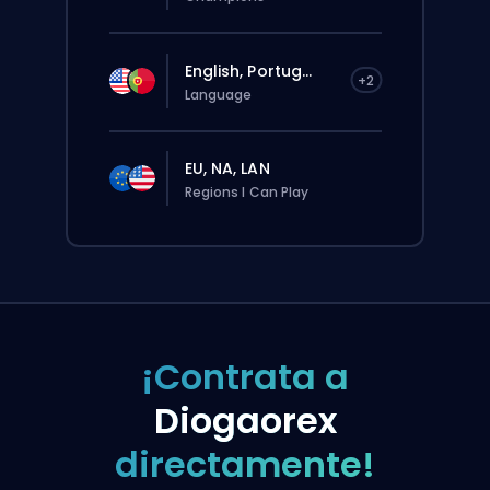
English, Portug...
+2
Language
EU, NA, LAN
Regions I Can Play
¡Contrata a
Diogaorex
directamente!
El pedido se le asignará
automáticamente a este booster, así que