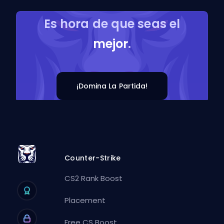
Es hora de que seas el
mejor
.
¡Domina La Partida!
Counter-Strike
CS2 Rank Boost
Placement
Free CS Boost