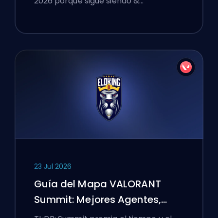
2026 porque sigue siendo &…
23 Jul 2026
Guía del Mapa VALORANT
Summit: Mejores Agentes,
Llamadas y Humos