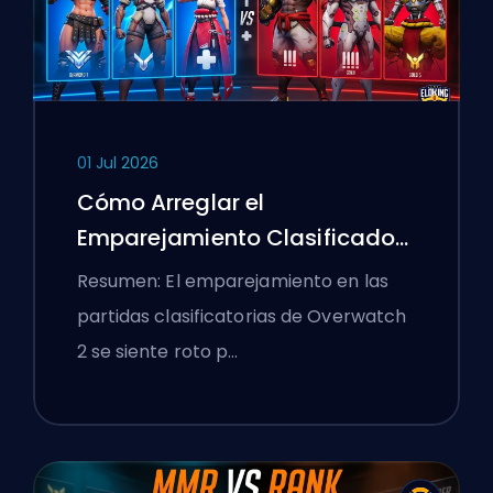
01 Jul 2026
Cómo Arreglar el
Emparejamiento Clasificado
de Overwatch 2 y los Lobbies
Resumen: El emparejamiento en las
Aplastantes
partidas clasificatorias de Overwatch
2 se siente roto p…