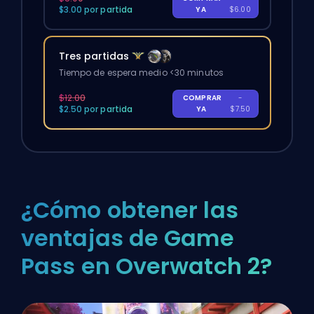
$3.00 por partida
YA
$6.00
Tres partidas
Tiempo de espera medio <30 minutos
$12.00
COMPRAR
-
$2.50 por partida
YA
$7.50
¿Cómo obtener las
ventajas de Game
Pass en Overwatch 2?