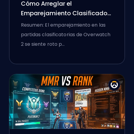
Cómo Arreglar el
Emparejamiento Clasificado
de Overwatch 2 y los Lobbies
Resumen: El emparejamiento en las
Aplastantes
partidas clasificatorias de Overwatch
2 se siente roto p…