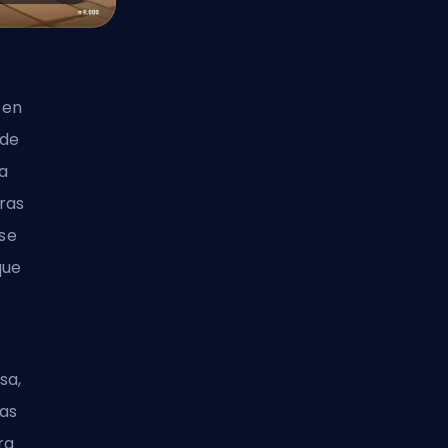
 en
 de
na
ras
se
que
sa,
as
ra