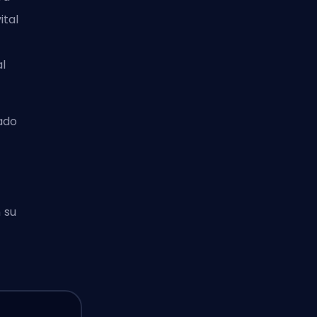
ital
al
lado
 su