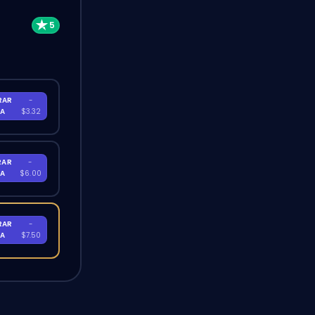
RAR
-
RA
$3.32
RAR
-
RA
$6.00
RAR
-
RA
$7.50