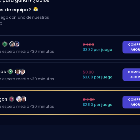
 para ganar? ¿Malos
s de equipo?
ego con uno de nuestros
O.
o
$4.00
COMP
$3.32 por juego
AHO
 espera medio <30 minutos
gos
$8.00
COMP
$3.00 por juego
AHO
 espera medio <30 minutos
egos
$12.00
COMP
$2.50 por juego
AHO
 espera medio <30 minutos