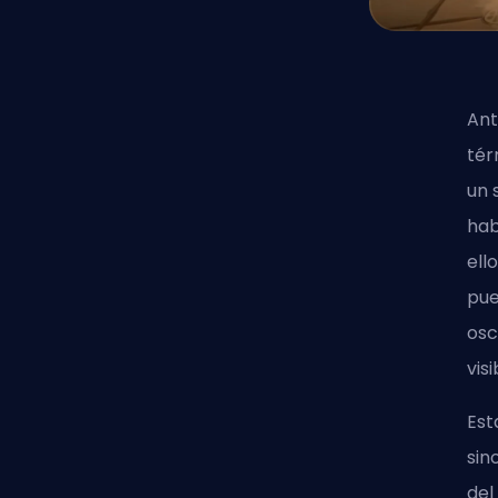
Ant
tér
un 
hab
ell
pue
osc
vis
Est
sin
del