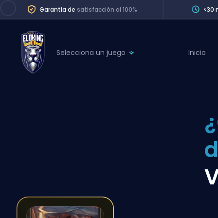
Garantía de
satisfacción al 100%
<30 
Selecciona un juego
Inicio
League of Legends
League 
Marvel Rivals
SERVICES
Valorant
Division Boos
Dota 2
Placements
d
Counter-Strike
Wins
Overwatch 2
V
Coaching
Rocket League
Path of Exile 2
Teammate