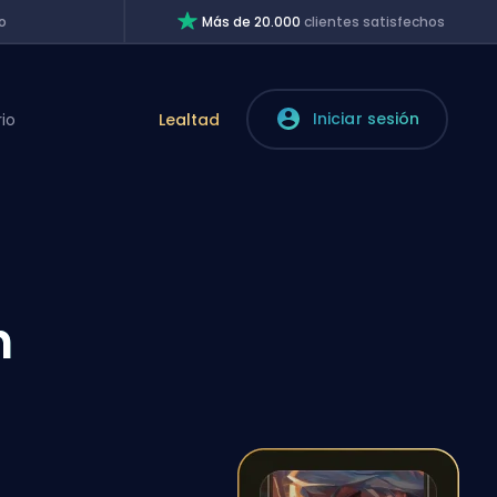
o
Más de 20.000
clientes satisfechos
Iniciar sesión
rio
Lealtad
n