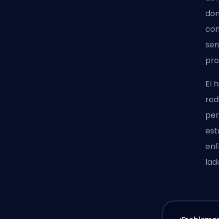
dom
com
sen
pro
El 
red
per
est
enf
lad