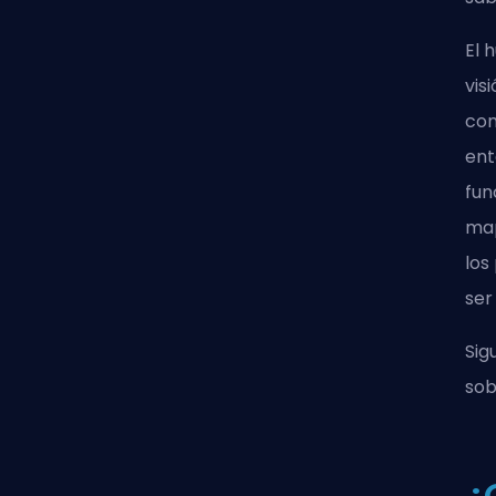
El 
vis
com
ent
fun
map
los
ser
Sig
sob
¿