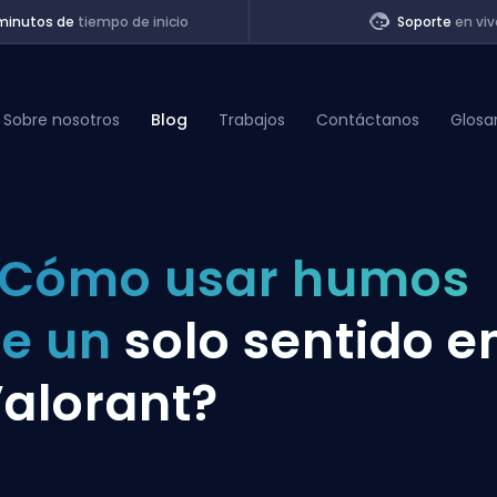
minutos de
tiempo de inicio
Soporte
en viv
Sobre nosotros
Blog
Trabajos
Contáctanos
Glosa
of Legends
¿Cómo usar humos
t
e un
solo sentido e
alorant?