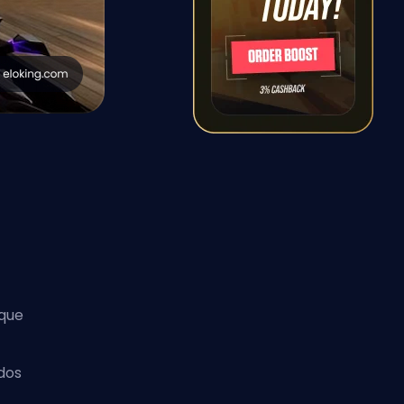
 que
dos