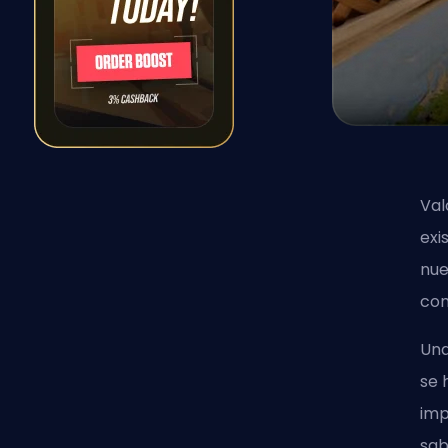
Val
exi
nue
co
Una
se 
imp
sab