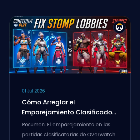
01 Jul 2026
Cómo Arreglar el
Emparejamiento Clasificado
de Overwatch 2 y los Lobbies
Resumen: El emparejamiento en las
Aplastantes
partidas clasificatorias de Overwatch