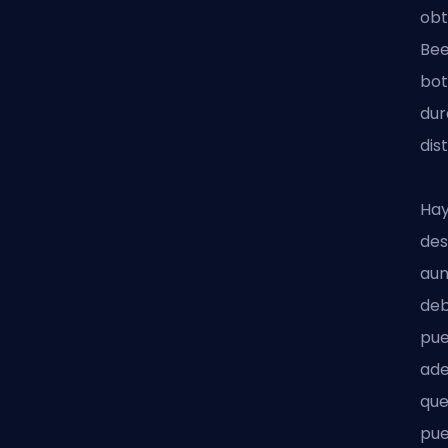
obt
Bee
bot
dur
dis
Hay
des
aun
deb
pue
ade
que
pue