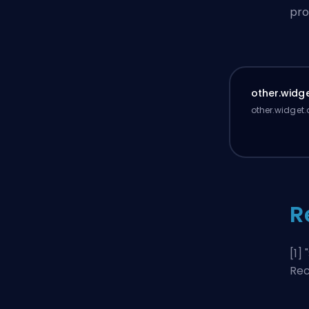
pro
other.widge
other.widget.
R
[1] "
Rec