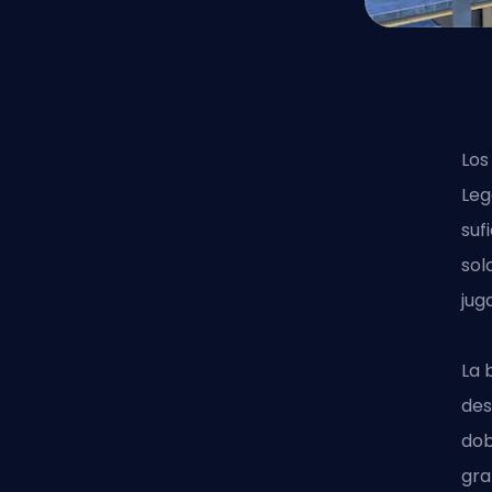
Los
Leg
suf
sol
jug
La 
des
dob
gra