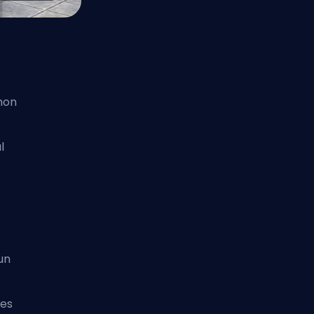
mon
l
un
res