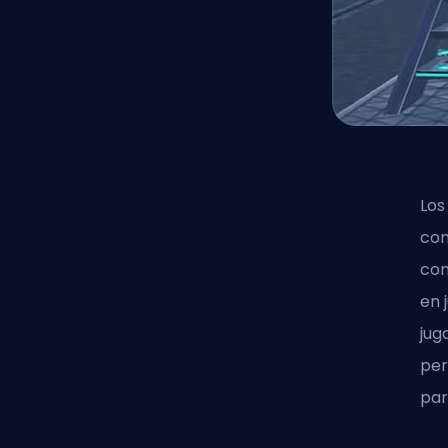
Los
com
com
en 
jug
per
par