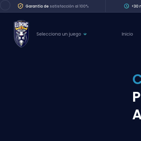
Garantía de
satisfacción al 100%
<30 
Selecciona un juego
Inicio
League of Legends
League 
Marvel Rivals
SERVICES
Valorant
C
Division Boos
Dota 2
Placements
P
Counter-Strike
Wins
Overwatch 2
Coaching
Rocket League
Path of Exile 2
Teammate