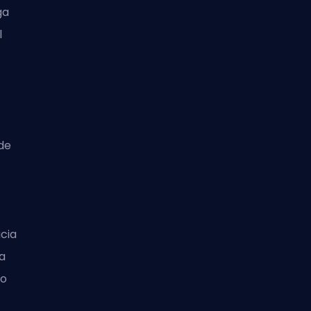
ga
l
de
cia
a
no