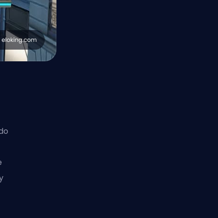
do
e
y