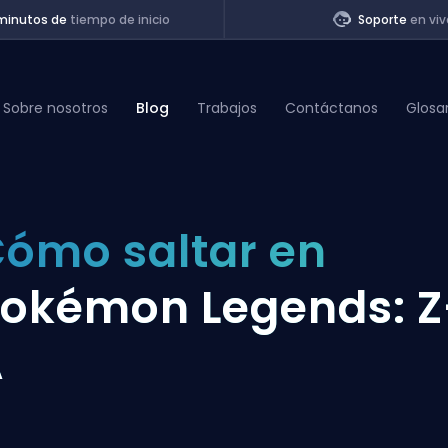
minutos de
tiempo de inicio
Soporte
en viv
Sobre nosotros
Blog
Trabajos
Contáctanos
Glosa
of Legends
ómo saltar en
t
okémon Legends: Z
A