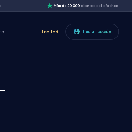
o
Más de 20.000
clientes satisfechos
Iniciar sesión
rio
Lealtad
-