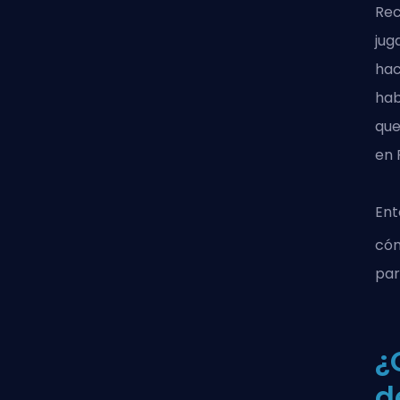
Rec
jug
hac
hab
que
en 
Ent
cóm
par
¿
d