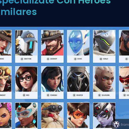
specialízate Con Héroes
imilares