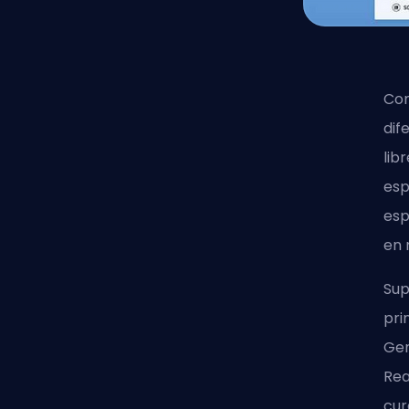
Com
dif
lib
esp
esp
en 
Sup
pri
Gen
Rea
cur