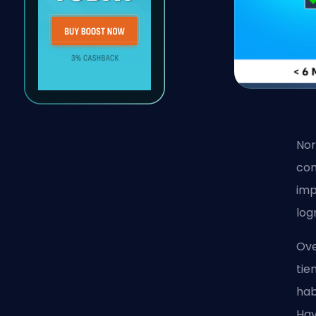
Nor
com
imp
log
Ove
tie
hab
Hay