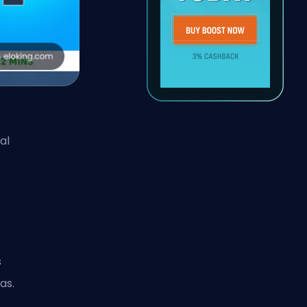
al
s
as.