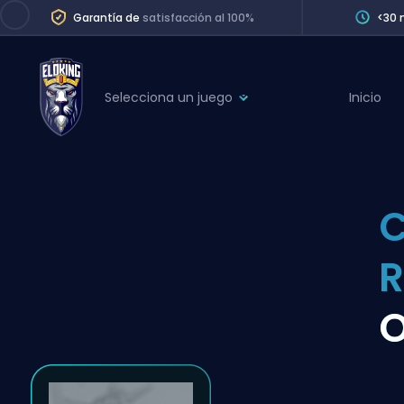
Garantía de
satisfacción al 100%
<30 
Selecciona un juego
Inicio
League of Legends
League 
Marvel Rivals
SERVICES
Valorant
C
Division Boos
Dota 2
Placements
R
Counter-Strike
Wins
Overwatch 2
O
Coaching
Rocket League
Path of Exile 2
Teammate