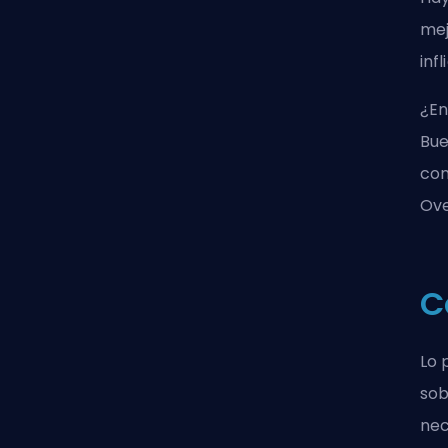
mej
inf
¿En
Bue
con
Ove
C
Lo 
sob
nec