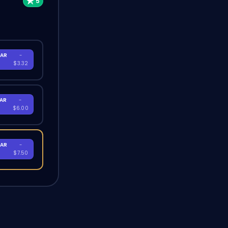
AR
-
$3.32
AR
-
$6.00
AR
-
$7.50