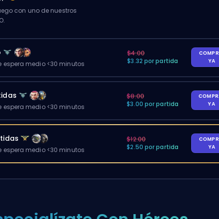
ego con uno de nuestros
O.
o
$4.00
COMPR
$3.32 por partida
YA
 espera medio <30 minutos
tidas
$8.00
COMPR
$3.00 por partida
YA
 espera medio <30 minutos
tidas
$12.00
COMPR
$2.50 por partida
YA
 espera medio <30 minutos