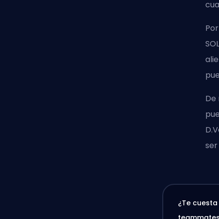
cua
Por
SOL
ali
pue
De 
pue
D.V
ser
¿Te cuesta
teammate