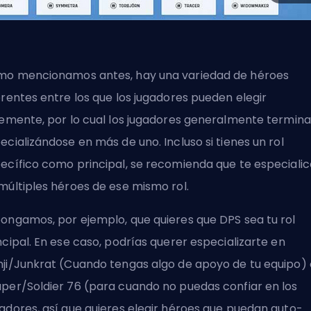
o mencionamos antes, hay una variedad de héroes
erentes entre los que los jugadores pueden elegir
remente, por lo cual los jugadores generalmente termin
ecializándose en más de uno. Incluso si tienes un rol
ecífico como principal, se recomienda que te especialic
múltiples héroes de ese mismo rol.
ongamos, por ejemplo, que quieres que DPS sea tu rol
ncipal. En ese caso, podrías querer especializarte en
ji/Junkrat (Cuando tengas algo de apoyo de tu equipo) 
per/Soldier 76 (para cuando no puedas confiar en los
adores, así que quieres elegir héroes que puedan auto-