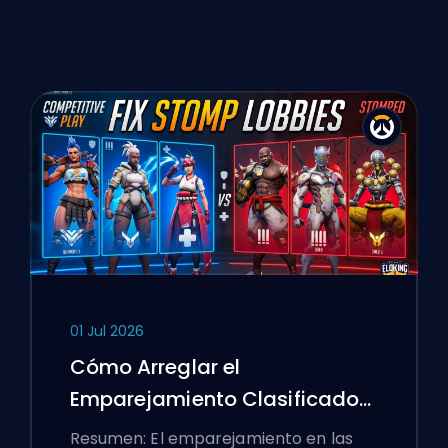
01 Jul 2026
Cómo Arreglar el
Emparejamiento Clasificado
de Overwatch 2 y los Lobbies
Resumen: El emparejamiento en las