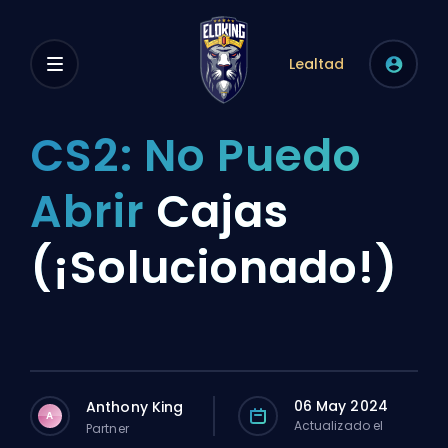
Lealtad
CS2: No Puedo
Abrir
Cajas
(¡Solucionado!)
06 May 2024
Anthony King
A
Actualizado el
Partner