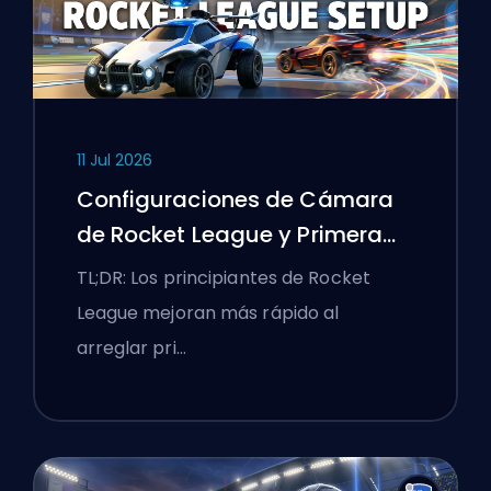
11 Jul 2026
Configuraciones de Cámara
de Rocket League y Primera
Rutina de Entrenamiento
TL;DR: Los principiantes de Rocket
League mejoran más rápido al
arreglar pri…