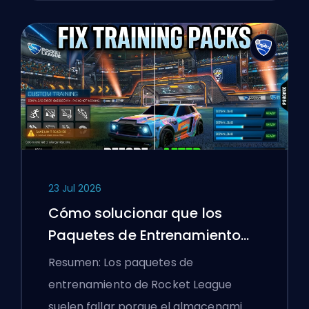
23 Jul 2026
Cómo solucionar que los
Paquetes de Entrenamiento
de Rocket League no
Resumen: Los paquetes de
funcionen
entrenamiento de Rocket League
suelen fallar porque el almacenami…